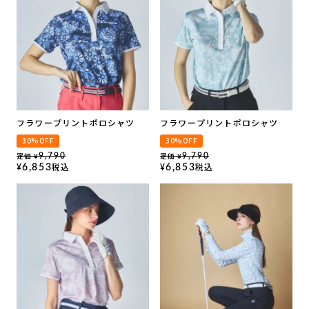
フラワープリントポロシャツ
フラワープリントポロシャツ
30%OFF
30%OFF
定価
定価
9,790
9,790
¥
¥
税込
税込
6,853
6,853
¥
¥