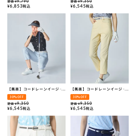
定価
定価
9,790
9,350
¥
¥
税込
税込
6,853
6,545
¥
¥
【美楽】コードレーンイージー
【美楽】コードレーンイージー
パンツ
パンツ
30%OFF
30%OFF
定価
定価
9,350
9,350
¥
¥
税込
税込
6,545
6,545
¥
¥