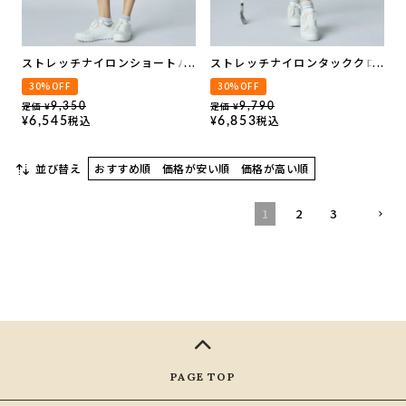
ストレッチナイロンショートパ
ストレッチナイロンタッククロ
ンツ
ップドパンツ| セットアップ可
30%OFF
30%OFF
定価
定価
9,350
9,790
¥
¥
税込
税込
6,545
6,853
¥
¥
並び替え
おすすめ順
価格が安い順
価格が高い順
1
2
3