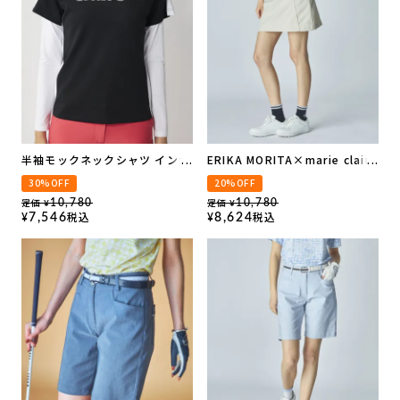
半袖モックネックシャツ インナ
ERIKA MORITA×marie claire
ーセット
ラインスカート
30%OFF
20%OFF
定価
定価
10,780
10,780
¥
¥
税込
税込
7,546
8,624
¥
¥