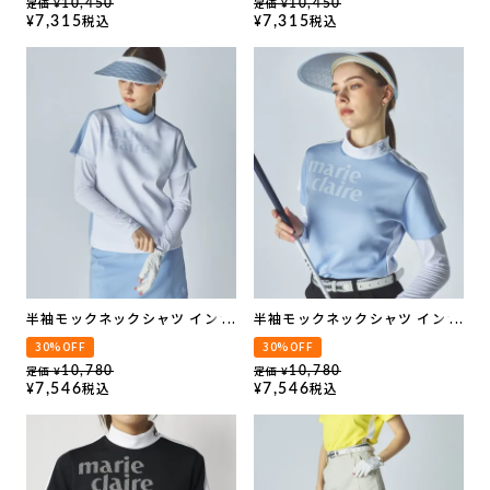
定価
定価
10,450
10,450
¥
¥
税込
税込
7,315
7,315
¥
¥
半袖モックネックシャツ インナ
半袖モックネックシャツ インナ
ーセット
ーセット
30%OFF
30%OFF
定価
定価
10,780
10,780
¥
¥
税込
税込
7,546
7,546
¥
¥