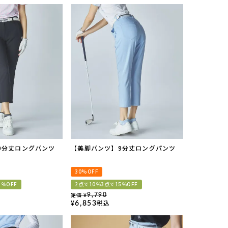
9分丈ロングパンツ
【美脚パンツ】9分丈ロングパンツ
30%OFF
5％OFF
2点で10％3点で15％OFF
定価
9,790
¥
税込
6,853
¥