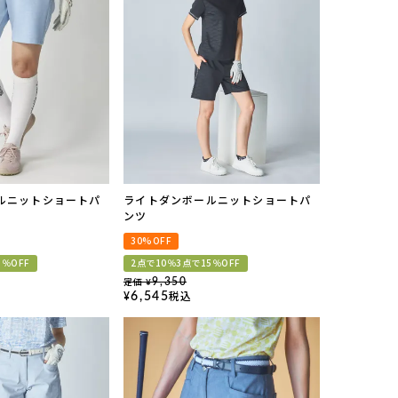
ルニットショートパ
ライトダンボールニットショートパ
ンツ
30%OFF
5％OFF
2点で10％3点で15％OFF
定価
9,350
¥
税込
6,545
¥