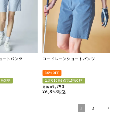
ョートパンツ
コードレーンショートパンツ
30%OFF
5％OFF
2点で10％3点で15％OFF
定価
9,790
¥
税込
6,853
¥
1
2