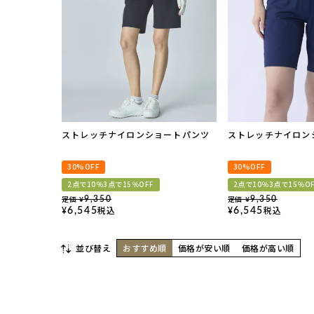
ストレッチナイロンショートパンツ
ストレッチナイロン
30%OFF
30%OFF
2点で10％3点で15％OFF
2点で10％3点で15％O
定価
定価
9,350
9,350
¥
¥
税込
税込
6,545
6,545
¥
¥
並び替え
おすすめ順
価格が安い順
価格が高い順