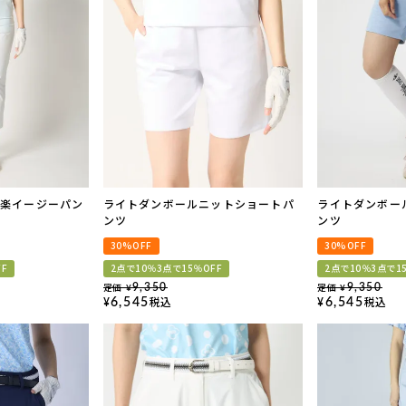
美楽イージーパン
ライトダンボールニットショートパ
ライトダンボー
ンツ
ンツ
30%OFF
30%OFF
FF
2点で10％3点で15％OFF
2点で10％3点で1
定価
定価
9,350
9,350
¥
¥
税込
税込
6,545
6,545
¥
¥