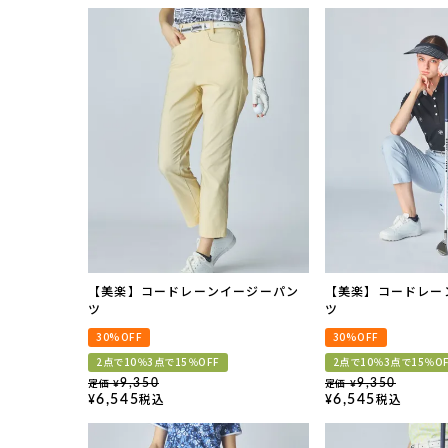
【美楽】コードレーンイージーパン
【美楽】コードレー
ツ
ツ
30%OFF
30%OFF
2点で10％3点で15％OFF
2点で10％3点で15％O
定価
定価
9,350
9,350
¥
¥
税込
税込
6,545
6,545
¥
¥