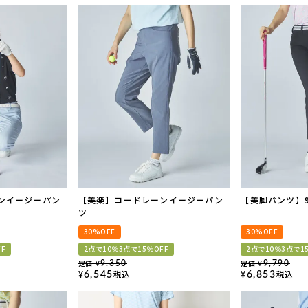
ンイージーパン
【美楽】コードレーンイージーパン
【美脚パンツ】
ツ
30%OFF
30%OFF
FF
2点で10％3点で15％OFF
2点で10％3点で1
定価
定価
9,350
9,790
¥
¥
税込
税込
6,545
6,853
¥
¥