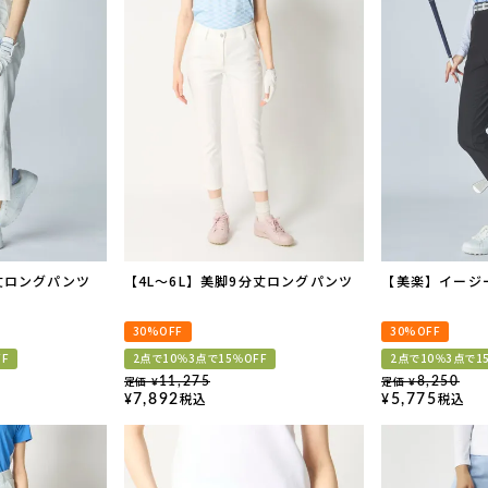
丈ロングパンツ
【4L～6L】美脚9分丈ロングパンツ
【美楽】イージ
30%OFF
30%OFF
FF
2点で10％3点で15％OFF
2点で10％3点で1
定価
定価
11,275
8,250
¥
¥
税込
税込
7,892
5,775
¥
¥