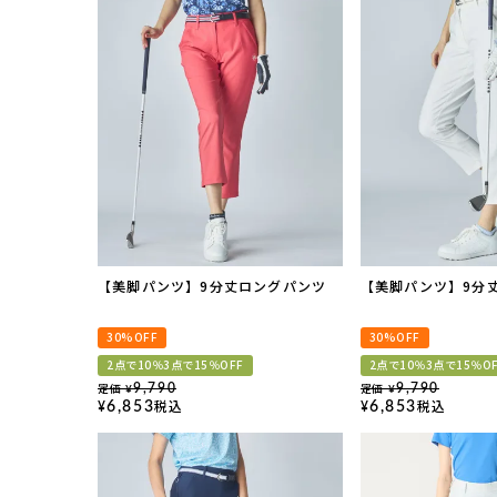
【美脚パンツ】9分丈ロングパンツ
【美脚パンツ】9分
30%OFF
30%OFF
2点で10％3点で15％OFF
2点で10％3点で15％O
定価
定価
9,790
9,790
¥
¥
税込
税込
6,853
6,853
¥
¥