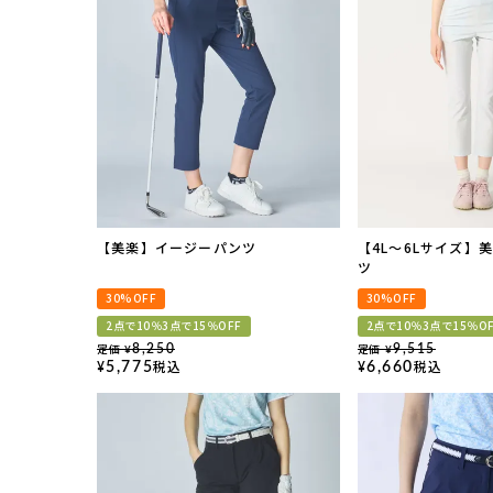
【美楽】イージーパンツ
【4L～6Lサイズ】
ツ
30%OFF
30%OFF
2点で10％3点で15％OFF
2点で10％3点で15％O
定価
定価
8,250
9,515
¥
¥
税込
税込
5,775
6,660
¥
¥