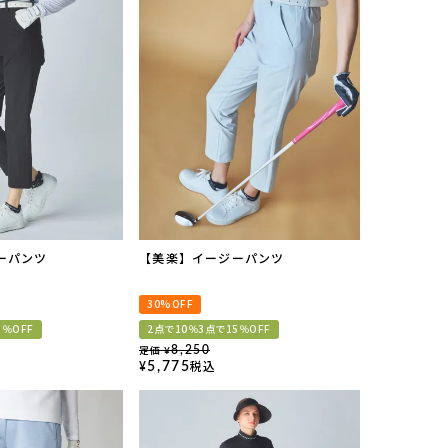
ーパンツ
【美楽】イージーパンツ
30%OFF
5％OFF
2点で10％3点で15％OFF
定価
8,250
¥
税込
5,775
¥