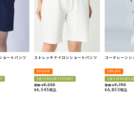
ショートパンツ
ストレッチナイロンショートパンツ
コードレーンシ
30%OFF
30%OFF
FF
2点で10％3点で15％OFF
2点で10％3点で1
定価
定価
9,350
9,790
¥
¥
税込
税込
6,545
6,853
¥
¥