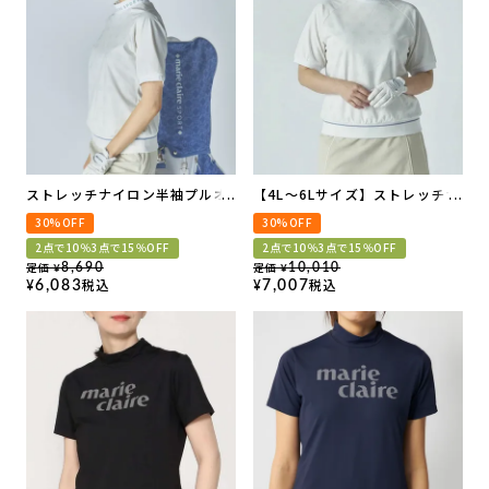
ストレッチナイロン半袖プルオ
【4L～6Lサイズ】ストレッチナ
ーバー | セットアップ可
イロン半袖プルオーバー | セッ
30%OFF
30%OFF
トアップ可
2点で10％3点で15％OFF
2点で10％3点で15％OFF
定価
定価
8,690
10,010
¥
¥
税込
税込
6,083
7,007
¥
¥