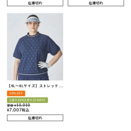
在庫切れ
在庫切れ
【4L～6Lサイズ】ストレッチナ
イロン半袖プルオーバー | セッ
30%OFF
トアップ可
2点で10％3点で15％OFF
定価
10,010
¥
税込
7,007
¥
在庫切れ