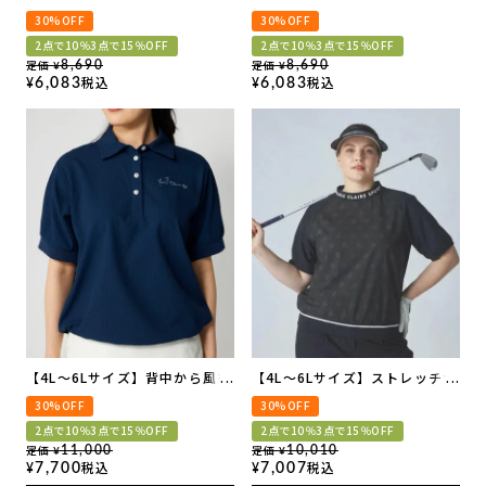
30%OFF
30%OFF
2点で10％3点で15％OFF
2点で10％3点で15％OFF
定価
定価
8,690
8,690
¥
¥
税込
税込
6,083
6,083
¥
¥
【4L～6Lサイズ】背中から風を
【4L～6Lサイズ】ストレッチナ
通す ストレッチサッカー素材ポ
イロン半袖プルオーバー | セッ
30%OFF
30%OFF
ロシャツ
トアップ可
2点で10％3点で15％OFF
2点で10％3点で15％OFF
定価
定価
11,000
10,010
¥
¥
税込
税込
7,700
7,007
¥
¥