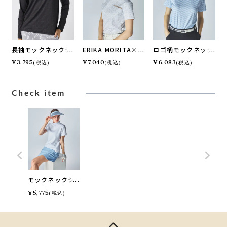
長袖モックネックシ
ERIKA MORITA×m
ロゴ柄モックネック
ャツ
arie claire 半袖ロ
シャツ
¥
3,795
¥
7,040
¥
6,083
(税込)
(税込)
(税込)
ゴ柄モックネックシ
ャツ
Check item
モックネックシ
ャツ
¥
5,775
(税込)