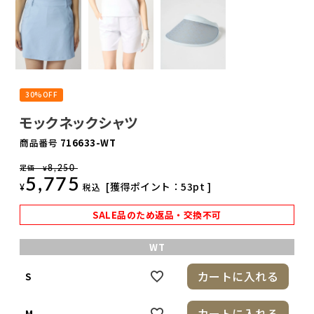
30%OFF
モックネックシャツ
商品番号
716633-WT
定価
8,250
¥
5,775
[獲得ポイント：
53
pt ]
税込
¥
SALE品のため返品・交換不可
WT
カートに入れる
S
カートに入れる
M