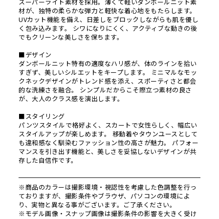
スーパーライト素材を採用。薄くて軽いダンボールニット素
材が、独特の柔らかな弾力と軽快な着心地をもたらします。
UVカット機能を備え、日差しをブロックしながらも肌を優し
く包み込みます。 シワになりにくく、アクティブな動きの後
でもクリーンな美しさを保ちます。
■デザイン
ダンボールニット特有の適度なハリ感が、体のラインを拾い
すぎず、美しいシルエットをキープします。 ミニマルなモッ
クネックデザインがトレンド感を添え、スポーティさと都会
的な洗練さを融合。 シンプルだからこそ際立つ素材の良さ
が、大人のクラス感を演出します。
■スタイリング
パンツスタイルで格好よく、スカートで女性らしく、幅広い
スタイルアップが楽しめます。 移動着やタウンユースとして
も違和感なく馴染むファッション性の高さが魅力。 パフォー
マンスを引き出す機能と、美しさを妥協しないデザインが共
存した自信作です。
※商品のカラーは撮影環境・視認性を考慮した色調整を行っ
ておりますが、撮影条件やブラウザ、パソコンの環境によ
り、実物と異なる事がございます。ご了承ください。
※モデル画像・スナップ画像は撮影条件の影響を大きく受け